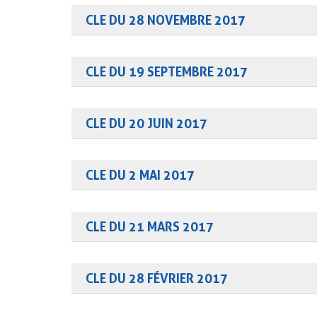
CLE DU 28 NOVEMBRE 2017
Révision du SAGE Estuaire de la Loire : présentation d
CLE DU 19 SEPTEMBRE 2017
Révision du SAGE Estuaire de la Loire : premiers élém
CLE DU 20 JUIN 2017
Présentation de l’état des lieux.
CLE DU 2 MAI 2017
Révision du SAGE : atelier « thématiques nouvelles et
Plan d’adaptation au changement climatique du bass
CLE DU 21 MARS 2017
Validation du bilan de la gouvernance
CLE DU 28 FÉVRIER 2017
ICEPEL 2015-2017 – Impacts socio-économiques des ch
Hélène Martin-Brelot et Jérôme Sawtschuk (Universi