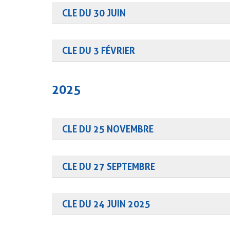
CLE DU 30 JUIN
Consulter la présentation
É
QUALITÉ DES MILI
QUALITÉ DES EAUX
CLE DU 3 FÉVRIER
Consulter la présentation
Consulter le compte-rendu
GESTION QUANTITA
2025
TABLEAU DE BORD
EVALUATION ET SY
CLE DU 25 NOVEMBRE
Consulter la présentation
D’INFORMATION
Consulter le compte-rendu
CLE DU 27 SEPTEMBRE
Consulter la présentation
Consulter le compte rendu
CLE DU 24 JUIN 2025
Consulter la présentation
Consulter le compte rendu