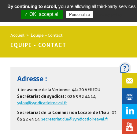
By continuing to scroll,
you are allowing all third-party services
✓ OK, accept all
Privacy policy
Personalize
Accueil
Équipe – Contact
EQUIPE - CONTACT
Adresse :
1 ter avenue de la Vertonne, 44120 VERTOU
Secrétariat du syndicat :
02 85 52 44 14,
syloa@syndicatloireaval.fr
Secrétariat de la Commission Locale de l’Eau
: 02
85 52 44 14,
secretariat.cle@syndicatloireaval.fr