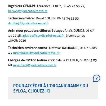
Ingénieur GEMAPI :
Laurence LEROY, 06 45 24 53 72,
lleroy@syndicatloireaval.fr
Technicien rivière :
David COLLIN, 06 45 24 53 53,
dcollin@syndicatloireaval.fr
Animateur pollutions diffuses Bocage :
Anaïs DUBOS,
06 07
13 22 48,
adubos@syndicatloireaval.fr
, à compter du
10/08/2026
Technicien environnement :
Matthias RAMBAUD , 06 07 30 85
43,
mrambaud@syndicatloireaval.fr
Chargée de mission Natura 2000 :
Marie PELTIER, 06 07 63 03
68,
mpeltier@syndicatloireaval.fr
POUR ACCÉDER À L’ORGANIGRAMME DU
SYLOA, CLIQUEZ
ICI