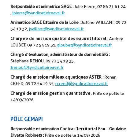
Responsable et animatrice SAGE :
Julie Pierre,
07 86 21 61 24
,
jpierre@syndicatloireaval.fr
Animatrice SAGE Estuaire de la Loire :
Justine VAILLANT,
09 72
54 19 32
,
jvaillant@syndicatloireaval.fr
Chargée de mission qualité des eaux et littoral
:
Audrey
LOUBET, 09 72 54 19 31,
aloubet@syndicatloireaval.fr
Chargé d’évaluation, administrateur de données SIG :
Stéphane RENOU, 09 72 54 19 35,
srenou@syndicatloireaval.fr
Chargé de mission milieux aquatiques ASTER
: Ronan
CREED, 09 72 54 19 35,
rcreed@syndicatloireaval.fr
Chargé de mission gestion quantitative,
Prise de poste le
14/09/2026
P
Ô
LE GEMAPI
ontrat Territorial Eau –
Responsable et animation C
Goulaine
Divatte Robinets :
Prise de poste le 14/09/2026