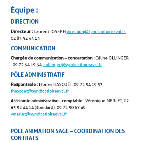
Équipe :
DIRECTION
Directeur :
Laurent JOSEPH,
direction@syndicatloireaval.fr
,
02 85 52 44 14
COMMUNICATION
Chargée de communication – concertation :
Céline OLLINGER
,
09 72 54 19 34,
collinger@syndicatloireaval.fr
P
ÔLE
ADMINISTRATIF
Responsable :
Florian HASCOËT, 09 72 54 19 33,
fhascoet@syndicatloireaval.fr
Assistante administrative– comptable :
Véronique MERLET, 02
85 52 44 14 (standard), 09 72 50 67 49,
vmerlet@syndicatloireaval.fr
P
ÔLE
ANIMATION SAGE – COORDINATION DES
CONTRATS