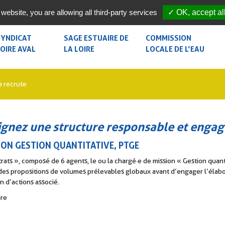
 website, you are allowing all third-party services
✓ OK, accept al
SYNDICAT
SAGE ESTUAIRE DE
COMMISSION
OIRE AVAL
LA LOIRE
LOCALE DE L’EAU
a recrute
ISSIONS ET MEMBRES
QU’EST-CE QU’UN SAGE ?
QU’EST-CE QUE LA CLE ?
OUVERNANCE DU SYNDICAT
DOCUMENTS CONSTITUTIFS
ORGANISATION ET MEM
ignez une structure responsable et engag
SION GESTION QUANTITATIVE, PTGE
IE DU SYLOA
ENJEUX
DÉCISIONS DE LA CLE
ts », composé de 6 agents, le ou la chargé·e de mission « Gestion quanti
es propositions de volumes prélevables globaux avant d’engager l’élabora
an d’actions associé.
E SYLOA RECRUTE
ORGANISATION TERRITORIALE
COMPTES-RENDUS DES 
ire
APPORTS D’ACTIVITÉ DU SYLOA
MISE EN OEUVRE
COMPTES-RENDUS DES 
DE LA CLE