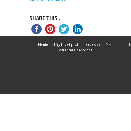
É
QUALITÉ DES MILI
SHARE THIS...
QUALITÉ DES EAUX
GESTION QUANTITA
Mentions légales et protection des données à
caractère personnel
TABLEAU DE BORD
EVALUATION ET SY
D’INFORMATION