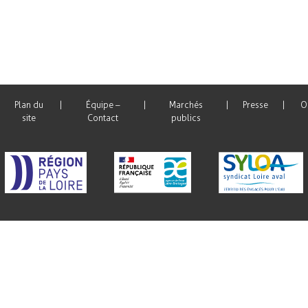
QUIPE – CONTACT
ARCHIVES
EUX
RAPPORT D’ACTIVITÉ DE
AGENDA
TIVE
Plan du
Équipe –
Marchés
Presse
O
site
Contact
publics
NEWSLETTERS
STÈMES