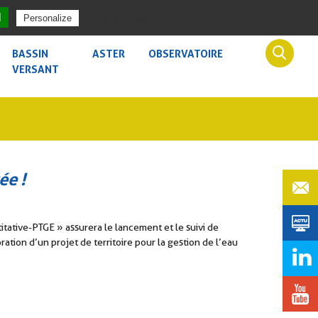
ACCÈS SÉCURISÉ
ACCESSIBILITÉ
l
Privacy policy
Personalize
BASSIN
ASTER
OBSERVATOIRE
VERSANT
BRES
ée !
tative-PTGE » assurera le lancement et le suivi de
tion d’un projet de territoire pour la gestion de l’eau
CLE
BUREAUX