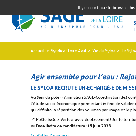
If you continue to browse this
L
Accueil
Syndicat Loire Aval
Vie du Syloa
Le Sylo
M
ANIMATION DU SAGE ESTUAIRE DE
LA LOIRE
G
Agir ensemble pour l’eau : Rejo
CTEAU GOULAINE DIVATTE
LE SYLOA RECRUTE UN·E
CHARGÉ
·E DE MIS
ROBINETS
V
AGENDA
Au sein du pôle « Animation SAGE-Coordination des contra
NATURA 2000 MARAIS DE GOULAINE
l’étude socio-économique permettant in fine de valider d
qui définira la répartition des volumes par usage et le pl
L
TRAVAUX DU SYLOA
GESTION DES NIVEAUX D’EAU
📍 Poste basé à Vertou, avec déplacements sur le territo
18 juin 2026
📅 Date limite de candidature :
MARCHÉS PUBLICS
R
GOUVERNANCE
Consulter l’annonce