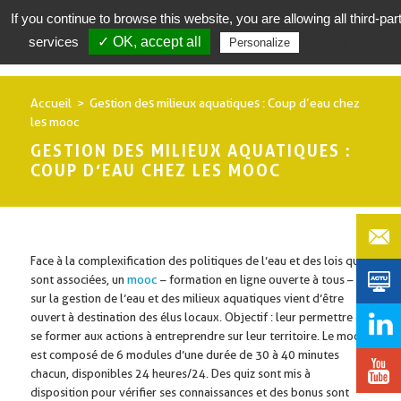
If you continue to browse this website, you are allowing all third-par
services
✓ OK, accept all
Privacy policy
Personalize
Accueil
Gestion des milieux aquatiques : Coup d’eau chez
les mooc
GESTION DES MILIEUX AQUATIQUES :
COUP D’EAU CHEZ LES MOOC
Face à la complexification des politiques de l’eau et des lois qui y
sont associées, un
mooc
– formation en ligne ouverte à tous –
sur la gestion de l’eau et des milieux aquatiques vient d’être
ouvert à destination des élus locaux. Objectif : leur permettre de
se former aux actions à entreprendre sur leur territoire. Le mooc
est composé de 6 modules d’une durée de 30 à 40 minutes
chacun, disponibles 24 heures/24. Des quiz sont mis à
disposition pour vérifier ses connaissances et des bonus sont