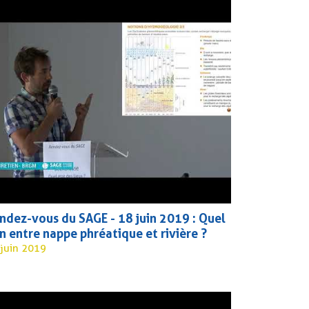
 LA CLE
ndez-vous du SAGE - 18 juin 2019 : Quel
en entre nappe phréatique et rivière ?
 juin 2019