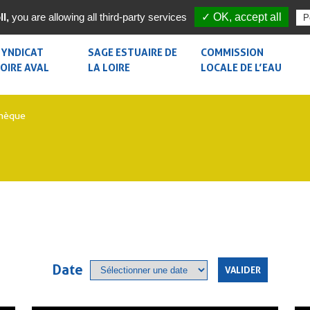
l,
you are allowing all third-party services
✓ OK, accept all
P
SYNDICAT
SAGE ESTUAIRE DE
COMMISSION
OIRE AVAL
LA LOIRE
LOCALE DE L’EAU
hèque
ISSIONS ET MEMBRES
QU’EST-CE QU’UN SAGE ?
QU’EST-CE QUE LA CLE ?
OUVERNANCE DU SYNDICAT
DOCUMENTS CONSTITUTIFS
ORGANISATION ET MEM
IE DU SYLOA
ENJEUX
DÉCISIONS DE LA CLE
E SYLOA RECRUTE
ORGANISATION TERRITORIALE
COMPTES-RENDUS DES 
Date
APPORTS D’ACTIVITÉ DU SYLOA
MISE EN OEUVRE
COMPTES-RENDUS DES 
DE LA CLE