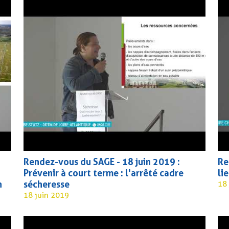
QUIPE – CONTACT
ARCHIVES
EUX
RAPPORT D’ACTIVITÉ DE
AGENDA
TIVE
NEWSLETTERS
STÈMES
Rendez-vous du SAGE - 18 juin 2019 :
Re
Prévenir à court terme : l'arrêté cadre
li
n
sécheresse
18
18 juin 2019