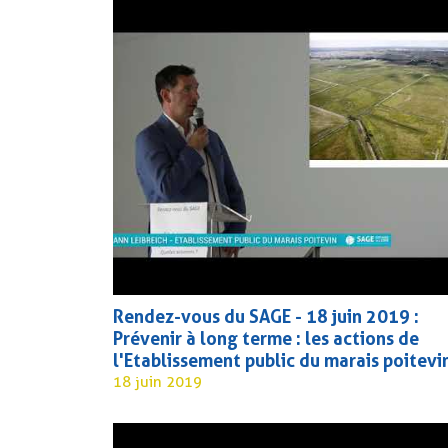
É
QUALITÉ DES MILI
QUALITÉ DES EAUX
GESTION QUANTITA
TABLEAU DE BORD
EVALUATION ET SY
D’INFORMATION
Rendez-vous du SAGE - 18 juin 2019 :
Prévenir à long terme : les actions de
l'Etablissement public du marais poitevi
18 juin 2019