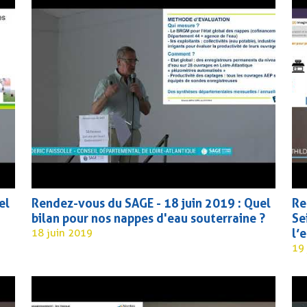
el
Rendez-vous du SAGE - 18 juin 2019 : Quel
Re
bilan pour nos nappes d'eau souterraine ?
Se
l’
18 juin 2019
19