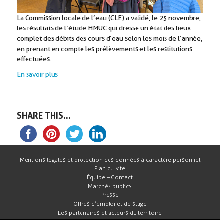
La Commission locale de l’eau (CLE) a validé, le 25 novembre,
les résultats de l’étude HMUC qui dresse un état des lieux
complet des débits des cours d’eau selon les mois de l’année,
en prenant en compte les prélèvements et les restitutions
effectuées.
En savoir plus
SHARE THIS...
Mentions légales et protection des données à caractère personnel
Plan du site
Équipe – Contact
Marchés publics
Presse
Offres d’emploi et de stage
Les partenaires et acteurs du territoire