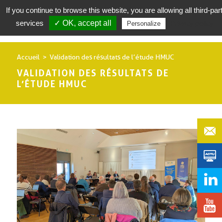
If you continue to browse this website, you are allowing all third-par
services
✓ OK, accept all
Privacy policy
Personalize
Accueil
Validation des résultats de l’étude HMUC
VALIDATION DES RÉSULTATS DE
L’ÉTUDE HMUC